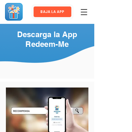
BAJA LA APP
Descarga la App
Redeem-Me