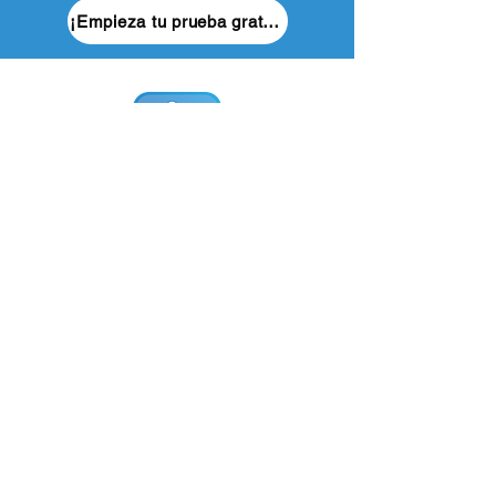
¡Empieza tu prueba gratuita ahora!
Aplicación Redeem-Me
La billetera digital de fidelización
Redeem-Me App
Sobre nosotros
Recursos
Contáctanos
Centro de ayuda