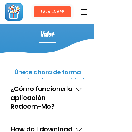
BAJA LA APP
Valor
Únete ahora de forma
gratuita a la comunidad
¿Cómo funciona la
Preguntas frecuentes
de la aplicación Redeem-
aplicación
Me hoy mismo!
Redeem-Me?
¡Al igual que las tarjetas de
fidelización tradicionales en
How do I download