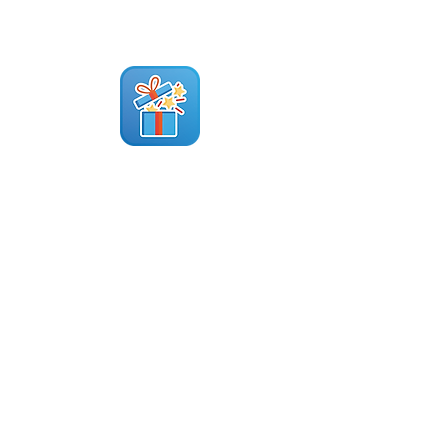
tiene acceso a ciertas tiendas
y puede enumerar y ver
ofertas, y escanear códigos
QR de los clientes. Deciden
durante la compra a qué
oferta(s) tiene derecho el
cliente.
Aplicación Redeem-Me
La billetera digital de fidelización
Redeem-Me App
Sobre nosotros
Recursos
Contáctanos
Centro de ayuda