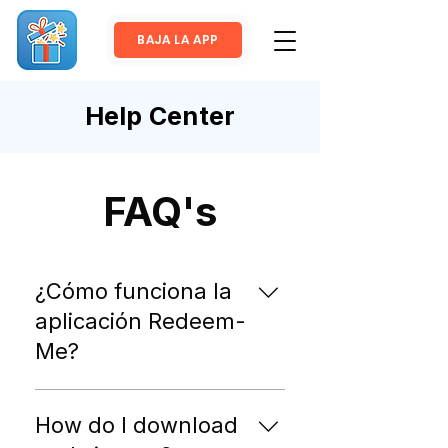
BAJA LA APP
Help Center
FAQ's
¿Cómo funciona la
aplicación Redeem-
Me?
¡Al igual que las tarjetas de
fidelización tradicionales en
How do I download
papel, pero digitales! Crea